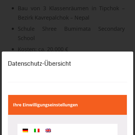
Bau von 3 Klassenräumen in Tipchok –
Bezirk Kavrepalchok – Nepal
Schule Shree Bumimata Secondary
School
Kosten: ca. 20.000 €
Anzahl Schüler: 250
Datenschutz-Übersicht
Ihre Einwilligungseinstellungen