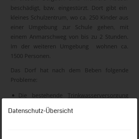
beschädigt, bzw. eingestürzt. Dort gibt ein
kleines Schulzentrum, wo ca. 250 Kinder aus
einer Umgebung zur Schule gehen, mit
einem Anmarschweg von bis zu 2 Stunden.
Im der weiteren Umgebung wohnen ca.
1500 Personen.
Das Dorf hat nach dem Beben folgende
Probleme:
Die bestehende
Trinkwasserversorgung
ist nach dem Erdbeben ausgeblieben,
Datenschutz-Übersicht
wahrscheinlich ist die Quelle versiegt. Die
alternative TW Versorgung wird wieder
herkömmlich aus dem tief im Tal