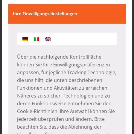
verlaufenden Bach sichergestellt. Ca. 1,5
bis 2 Stunden zu Fuß durch den
Ihre Einwilligungseinstellungen
Dschungel muss Wasser geschleppt
werden. Ein oder zwei Kinder sind schon
von Tigern angefallen worden. Man
müsste baldigst die TW Versorgung neu
Über die nachfolgende Kontrollfläche
aufbauen, es sind ca 4200 m Rohrleitung
können Sie Ihre Einwilligungspräferenzen
zu verlegen und die Quellen neu zu
anpassen, für jegliche Tracking Technologie,
fassen.
die uns hilft, die unten beschriebenen
Funktionen und Aktivitäten zu erreichen.
Schulgebäude:
Mehrere Klassen sind
Näheres zu solchen Technologien und zu
schwer beschädigt, also nicht benutzbar.
deren Funktionsweise entnehmen Sie den
Temporary Schoolrooms ( Baracken mit
Cookie-Richtlinien
. Ihre Auswahl können Sie
Wellblechabdeckung und
jederzeit überprüfen und ändern. Bitte
Bambusgeflechte als Wände) sind zur
beachten Sie, dass die Ablehnung der