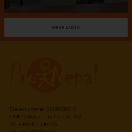
MEHR LADEN
Steuernummer: 91039430219
I-39012 Meran - Freiheitsstr. 132
Tel. +39 0473 230 475
Fax +39 0473 211 944
Email:
info [at] pronepal.org
PEC-Email:
pronepal [at] legalmail.it