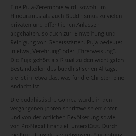
privaten und öffentlichen Anlässen
abgehalten, so auch zur Einweihung und
Reinigung von Gebetsstätten. Puja bedeutet
in etwa „Verehrung“ oder „Ehrerweisung“.
Die Puja gehört als Ritual zu den wichtigsten
Bestandteilen des buddhistischen Alltags.
Sie ist in etwa das, was für die Christen eine
Andacht ist .
Die buddhistische Gompa wurde in den
vergangenen Jahren schrittweise errichtet
und von der örtlichen Bevölkerung sowie
von ProNepal finanziell unterstützt. Durch
die Errichtung dieser religiösen Einrichtung
in der Nähe des Schulzentrums Shree Rastra
Jyoti Higher Secondary School, erhofft man