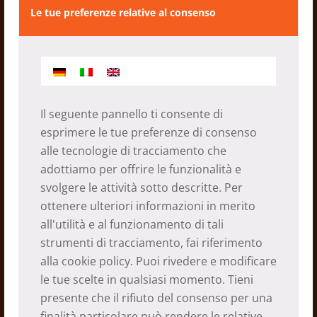
Le tue preferenze relative al consenso
Il seguente pannello ti consente di
esprimere le tue preferenze di consenso
alle tecnologie di tracciamento che
Saimarang – una lunga
adottiamo per offrire le funzionalità e
cooperazione
svolgere le attività sotto descritte. Per
ottenere ulteriori informazioni in merito
12.03.2026
all'utilità e al funzionamento di tali
strumenti di tracciamento, fai riferimento
alla
cookie policy
. Puoi rivedere e modificare
le tue scelte in qualsiasi momento. Tieni
presente che il rifiuto del consenso per una
finalità particolare può rendere le relative