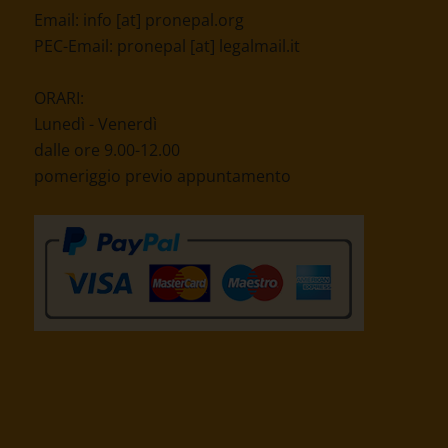
Codice Fiscale: 91039430219
I-39012 Merano - Corso Libertà, 132
Tel. +39 0473 230 475
Fax +39 0473 211 944
Email:
info [at] pronepal.org
PEC-Email:
pronepal [at] legalmail.it
ORARI:
Lunedì - Venerdì
dalle ore 9.00-12.00
pomeriggio previo appuntamento