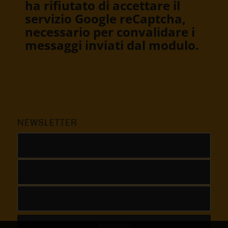
Questo modulo di contatto è
disattivato perché l’utente
ha rifiutato di accettare il
servizio Google reCaptcha,
necessario per convalidare i
messaggi inviati dal modulo.
NEWSLETTER