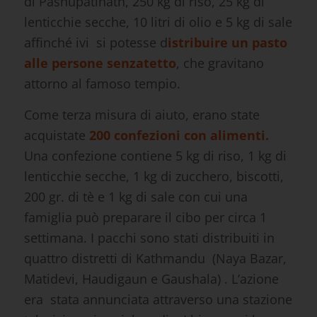
di Pashupatinath, 250 kg di riso, 25 kg di
lenticchie secche, 10 litri di olio e 5 kg di sale
affinché ivi si potesse d
istribuire un pasto
alle persone senzatetto
, che gravitano
attorno al famoso tempio.
Come terza misura di aiuto, erano state
acquistate
200 confezioni con alimenti.
Una confezione contiene 5 kg di riso, 1 kg di
lenticchie secche, 1 kg di zucchero, biscotti,
200 gr. di tè e 1 kg di sale con cui una
famiglia può preparare il cibo per circa 1
settimana. I pacchi sono stati distribuiti in
quattro distretti di Kathmandu (Naya Bazar,
Matidevi, Haudigaun e Gaushala) . L’azione
era stata annunciata attraverso una stazione