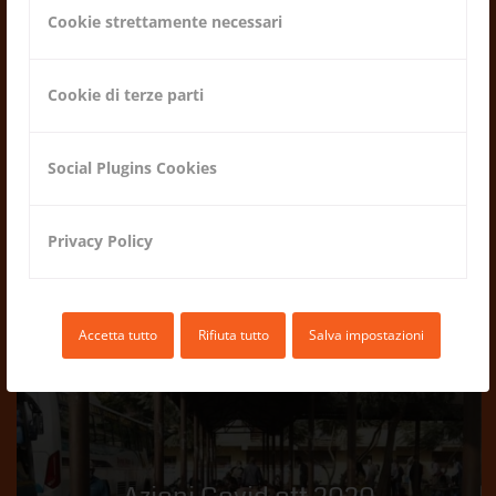
Cookie strettamente necessari
Cookie di terze parti
Situazione maggio 2021
09.06.2021
Social Plugins Cookies
Privacy Policy
Accetta tutto
Rifiuta tutto
Salva impostazioni