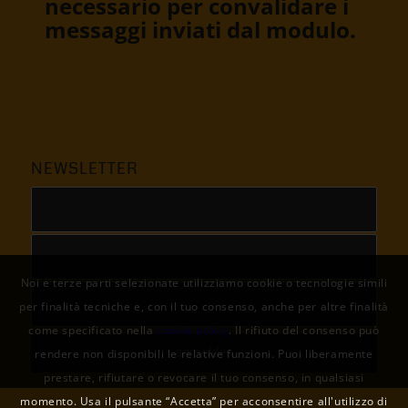
necessario per convalidare i
messaggi inviati dal modulo.
NEWSLETTER
Noi e terze parti selezionate utilizziamo cookie o tecnologie simili
per finalità tecniche e, con il tuo consenso, anche per altre finalità
come specificato nella
cookie policy
. Il rifiuto del consenso può
rendere non disponibili le relative funzioni. Puoi liberamente
prestare, rifiutare o revocare il tuo consenso, in qualsiasi
momento. Usa il pulsante “Accetta” per acconsentire all'utilizzo di