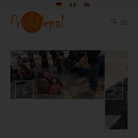
1
2
3
4