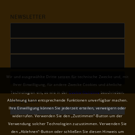
NEWSLETTER
Wir und ausgewählte Dritte setzen für technische Zwecke und, mit
Ihrer Einwilligung, für andere Zwecke Cookies und ähnliche
Technologien ein, so wie in der
Cookie-Richtlinie
beschrieben.
Ablehnung kann entsprechende Funktionen unverfügbar machen.
FACEBOOK
Ihre Einwilligung können Sie jederzeit erteilen, verweigern oder
widerrufen. Verwenden Sie den „Zustimmen“-Button um der
Verwendung solcher Technologien zuzustimmen. Verwenden Sie
den „Ablehnen“-Button oder schließen Sie diesen Hinweis um