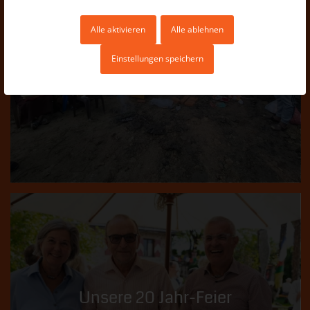
Alle aktivieren
Alle ablehnen
Trinkwasseranlage Majuwa – Stand
Einstellungen speichern
der Arbeiten
16.03.2025
Unsere 20 Jahr-Feier