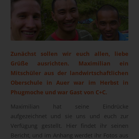
Zunächst sollen wir euch allen, liebe
Grüße ausrichten. Maximilian ein
Mitschüler aus der landwirtschaftlichen
Oberschule in Auer war im Herbst in
Phugmoche und war Gast von C+C.
Maximilian hat seine Eindrücke
aufgezeichnet und sie uns und euch zur
Verfügung gestellt.
Hier findet ihr seinen
Bericht,
und im Anhang werdet ihr Fotos aus