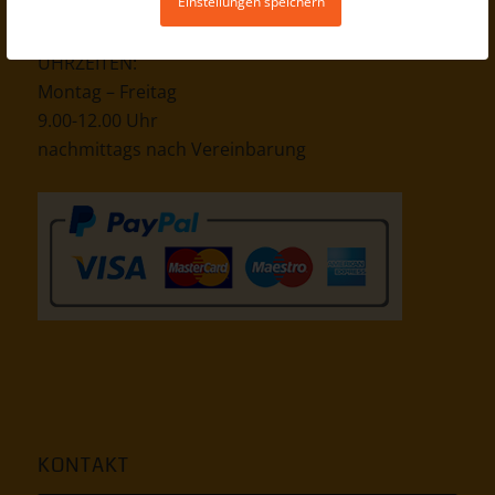
Einstellungen speichern
PEC-Email:
pronepal [at] legalmail.it
UHRZEITEN:
Montag – Freitag
9.00-12.00 Uhr
nachmittags nach Vereinbarung
KONTAKT