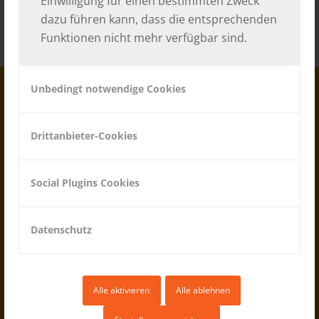
Einwilligung für einen bestimmten Zweck
dazu führen kann, dass die entsprechenden
Funktionen nicht mehr verfügbar sind.
Unbedingt notwendige Cookies
Drittanbieter-Cookies
Social Plugins Cookies
Steuernummer: 91039430219
Datenschutz
I-39012 Meran - Freiheitsstr. 132
Tel. +39 0473 230 475
Fax +39 0473 211 944
Alle aktivieren
Alle ablehnen
Email:
info [at] pronepal.org