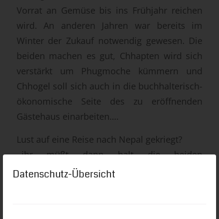
Vorrat an Gemüse bis ins Frühjahr reichen
wird. An anderen Jahren war bereits im
Winter der Zukauf notwendig gewesen. Die
beiden machen es gut, Chhapten wird sich
verstärkt um Phugmoche kümmern und
Chhogel soll sich auch in die buchhalterisch-
ökonomische Seite des zu eröffnenden
Gästehaus einarbeiten….
Lust auf eine Reise nach Nepal gekriegt?
..ihr müßt dann halt die beiden
kontaktieren… C+C würden sich bestimmt
Datenschutz-Übersicht
sehr freuen!