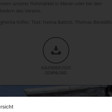
einem unserer Flohmärkte in Meran oder bei den
liedern des Vereins.
gherita Köfler, Text: Hanna Battisti, Thomas Benedikt
KALENDER 2025
DOWNLOAD
rsicht