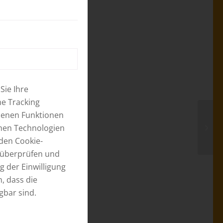
Sie Ihre
he Tracking
ebenen Funktionen
chen Technologien
 den
Cookie-
t überprüfen und
g der Einwilligung
, dass die
gbar sind.