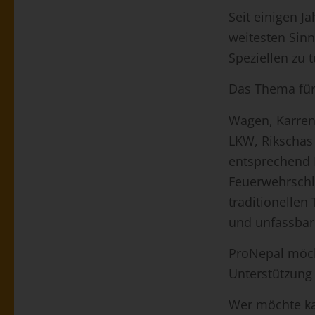
Seit einigen J
weitesten Sin
Speziellen zu 
Das Thema für 
Wagen, Karren
LKW, Rikschas
entsprechend 
Feuerwehrschlä
traditionellen
und unfassbar
ProNepal möch
Unterstützung
Wer möchte ka