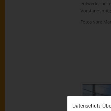
entweder bei 
Vorstandsmitg
Fotos von: Mar
Datenschutz-Übe