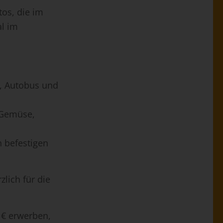
tos, die im
al im
k, Autobus und
 Gemüse,
n befestigen
lich für die
 € erwerben,