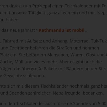
ahren druckt nun ProNepal einen Tischkalender mit Fo
ne mit unserer Tätigkeit ganz allgemein und mit Nep
tun haben.
das neue Jahr ist “
Kathmandu ist mobil
„.
, Fahrrad mit Aufsatz und Anhang, Motorrad, Tuk-Tu
 und Dreiräder befahren die Straßen und nehmen
Platz ein. Sie befördern Menschen, Waren, Obst und
uche, Müll und vieles mehr. Aber es gibt auch die
 Träger, die übergroße Pakete mit Bändern an der Stir
e Gewichte schleppen.
te sich mit diesem Tischkalender nochmals ganz herz
 und Spenden zahlreicher Nepalfreunde bedanken.
nn den Tischkalender auch für eine Spende von 5.00