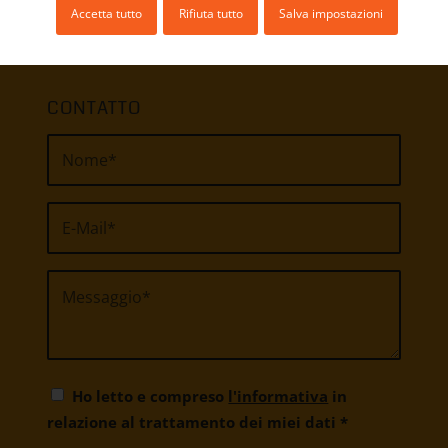
Accetta tutto
Rifiuta tutto
Salva impostazioni
CONTATTO
Ho letto e compreso
l'informativa
in
relazione al trattamento dei miei dati
*