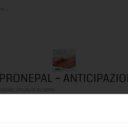
re
 PRONEPAL – ANTICIPAZI
IAZIONE
,
ATTUALITÀ SU NEPAL
re