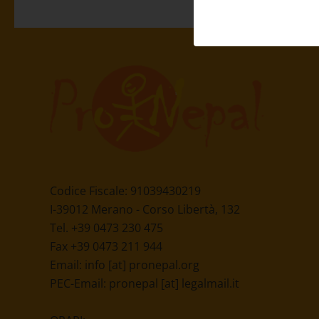
Codice Fiscale: 91039430219
I-39012 Merano - Corso Libertà, 132
Tel. +39 0473 230 475
Fax +39 0473 211 944
Email:
info [at] pronepal.org
PEC-Email:
pronepal [at] legalmail.it