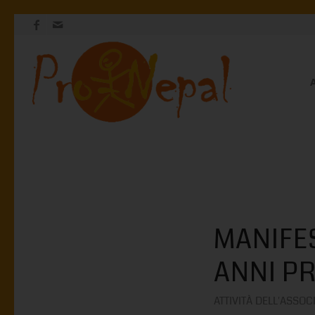
A
MANIFES
ANNI P
ATTIVITÀ DELL'ASSOC