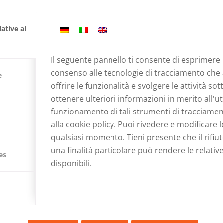
ative al
Il seguente pannello ti consente di esprimere 
consenso alle tecnologie di tracciamento che
ARIO 2019
e
offrire le funzionalità e svolgere le attività sot
ottenere ulteriori informazioni in merito all'uti
IAZIONE
,
BENEFICENZA
funzionamento di tali strumenti di tracciament
i
alla
cookie policy
. Puoi rivedere e modificare l
re
qualsiasi momento. Tieni presente che il rifiu
una finalità particolare può rendere le relativ
es
disponibili.