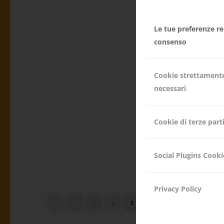
Le tue preferenze rel
consenso
CALEND
Cookie strettament
necessari
ATTIVITÀ DELL'ASSOC
Cookie di terze part
Continua a legge
Social Plugins Cooki
11.12.2018
Privacy Policy
«
‹
3
4
5
6
7
›
»