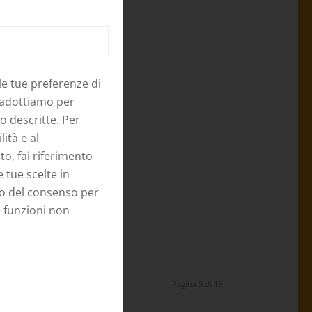
le tue preferenze di
 adottiamo per
to descritte. Per
lità e al
o, fai riferimento
e tue scelte in
to del consenso per
e funzioni non
Pagina 5 di 16