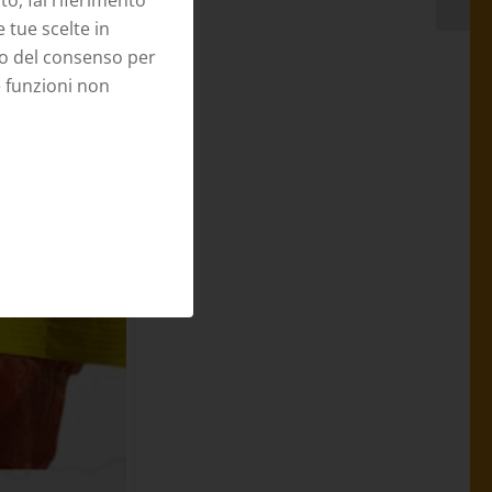
o, fai riferimento
e tue scelte in
to del consenso per
e funzioni non