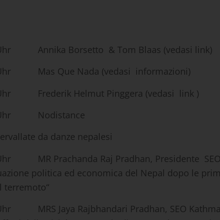
0 Uhr Annika Borsetto & Tom Blaas
(vedasi link)
00 Uhr Mas Que Nada
(vedasi informazioni)
0 Uhr Frederik Helmut Pinggera
(vedasi link )
00 Uhr Nodistance
rvallate da danze nepalesi
0 Uhr MR Prachanda Raj Pradhan, Presidente SE
uazione politica ed economica del Nepal dopo le prim
il terremoto“
5 Uhr MRS Jaya Rajbhandari Pradhan, SEO Kathma