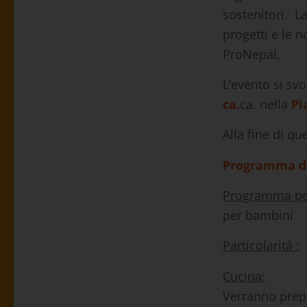
sostenitori. L
progetti e le n
ProNepal.
L’evento si sv
ca.
ca. nella
Pi
Alla fine di qu
Programma de
Programma pe
per bambini
Particolaritá :
T
Cucina:
Verranno prepa