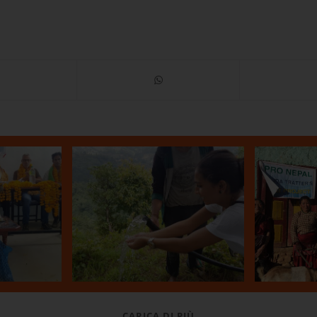
alcuni
Prog
di
Visita a Tipchok
utunno
12.04.2018
CARICA DI PIÙ