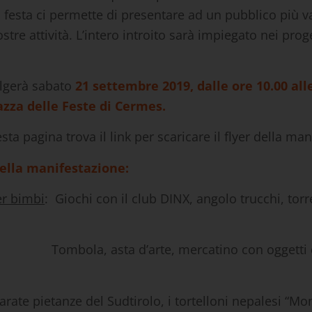
a festa ci permette di presentare ad un pubblico più va
ostre attività. L’intero introito sarà impiegato nei proge
olgerà sabato
21 settembre 2019, dalle ore 10.00 all
azza delle Feste di Cermes.
esta pagina trova il link per scaricare il flyer della ma
lla manifestazione:
r bimbi
: Giochi con il club DINX, angolo trucchi, tor
ombola, asta d’arte, mercatino con oggetti d
rate pietanze del Sudtirolo, i tortelloni nepalesi “Mo