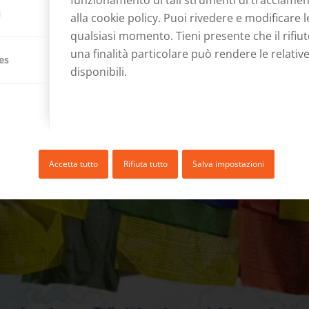
funzionamento di tali strumenti di tracciament
i
alla
cookie policy
. Puoi rivedere e modificare l
qualsiasi momento. Tieni presente che il rifiu
una finalità particolare può rendere le relativ
es
disponibili.
DOWWNLOAD DEL FLYER
Accetta tutto
Rifiuta tutto
Salva impostazioni