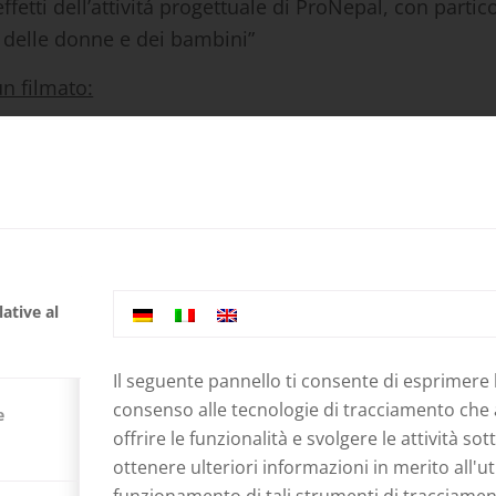
ffetti dell’attivitá progettuale di ProNepal, con partic
e delle donne e dei bambini”
un filmato:
 Uhr Film di Siegfried Schnitzer „ Impressionen au
 tedesca)
 poter salutare tanti amici e sostenitori del Nepal e d
ative al
one con AVS – Alpenverein Südtirol und soccorso alpin
Il seguente pannello ti consente di esprimere 
consenso alle tecnologie di tracciamento che
e
o della fondazione Cassa di Risparmio, Cassa rurale 
offrire le funzionalità e svolgere le attività sot
e di Merano
ottenere ulteriori informazioni in merito all'uti