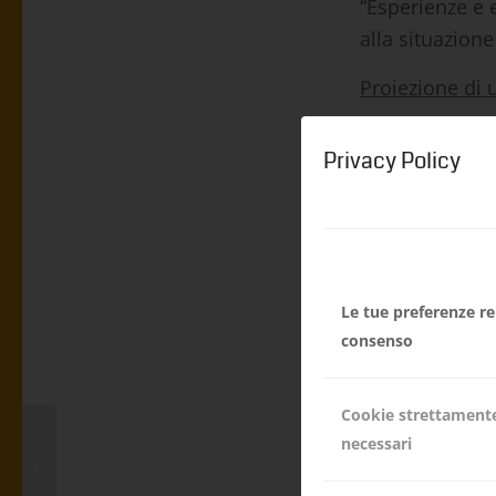
“Esperienze e e
alla situazion
Proiezione di 
20:00 – 20:45
Privacy Policy
min)( in lingua
Saremo lieti di
associazione.
***
Le tue preferenze rel
consenso
in collaborazi
Lana
Cookie strettament
con il support
necessari
15 anni ProNepal –
Banca popolar
ANTICIPAZIONE