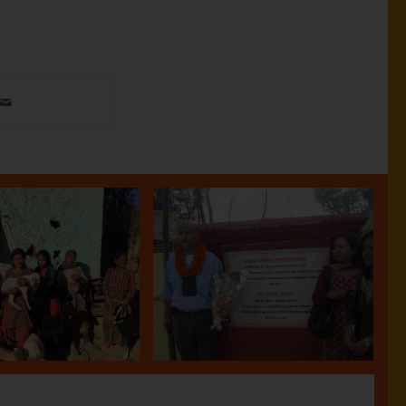
Sanga –
etto capre
Realizzazione di un
2018
pozzo profondo
27.03.2018
22.03.2018