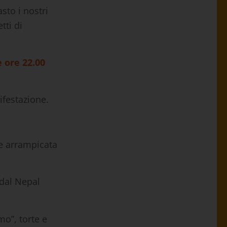
sto i nostri
tti di
e ore 22.00
nifestazione.
re arrampicata
al Nepal
mo”, torte e