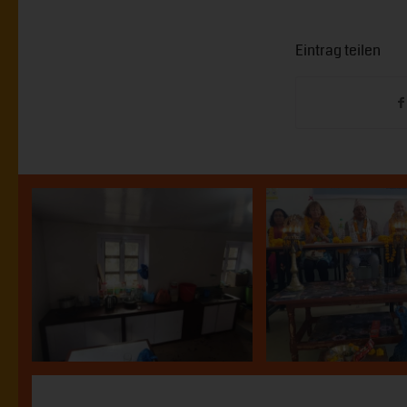
Eintrag teilen
Viaggio di 
Piccola casa per
membri 
un’infermiera a
ProNEpal a
Thamo
2018
24.05.2023
12.02.2019