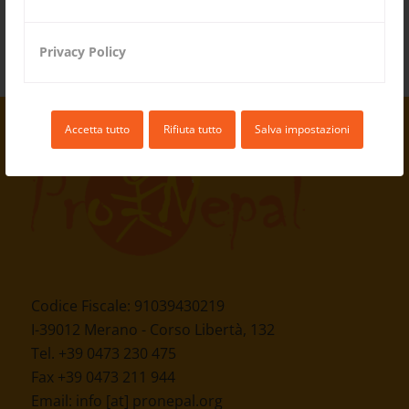
«
‹
14
15
16
Pagina 16 di 16
Privacy Policy
Accetta tutto
Rifiuta tutto
Salva impostazioni
Codice Fiscale: 91039430219
I-39012 Merano - Corso Libertà, 132
Tel. +39 0473 230 475
Fax +39 0473 211 944
Email:
info [at] pronepal.org