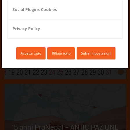
Social Plugins Cookies
CALENDARIO 2020
Privacy Policy
03.12.2019
Accetta tutto
Rifiuta tutto
Salva impostazioni
15 anni ProNepal – ANTICIPAZIONE