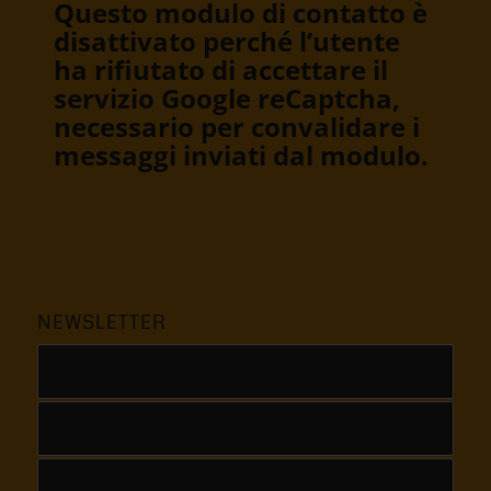
Questo modulo di contatto è
disattivato perché l’utente
ha rifiutato di accettare il
servizio Google reCaptcha,
necessario per convalidare i
messaggi inviati dal modulo.
NEWSLETTER