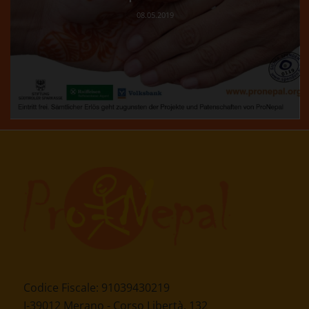
08.05.2019
Codice Fiscale: 91039430219
I-39012 Merano - Corso Libertà, 132