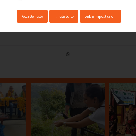
Accetta tutto
Rifiuta tutto
Salva impostazioni
alcuni
Prog
di
Visita a Tipchok
utunno
12.04.2018