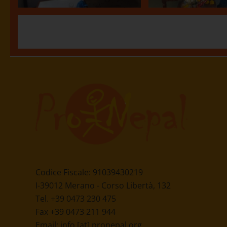
Codice Fiscale: 91039430219
I-39012 Merano - Corso Libertà, 132
Tel. +39 0473 230 475
Fax +39 0473 211 944
Email:
info [at] pronepal.org