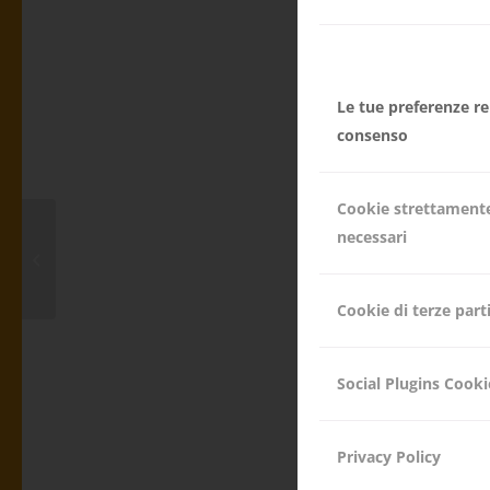
La vostra spe
Le tue preferenze rel
consenso
25/11/2022
Prendiamo la m
Cookie strettament
necessari
La nostra dona
Serata informativa
difficili e li s
Cookie di terze part
www.glücklich
Merano, Via de
Social Plugins Cooki
Appiano, Piaz
Privacy Policy
info@gluecklic