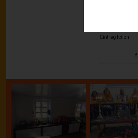
Eintrag teilen
Viaggio di 
Piccola casa per
membri 
un’infermiera a
ProNEpal a
Thamo
2018
24.05.2023
12.02.2019