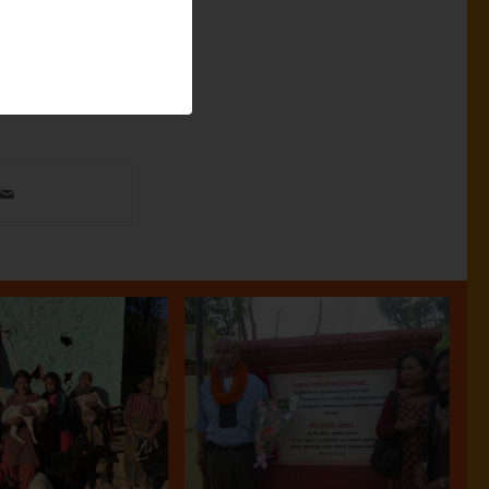
Sanga –
etto capre
Realizzazione di un
2018
pozzo profondo
27.03.2018
22.03.2018