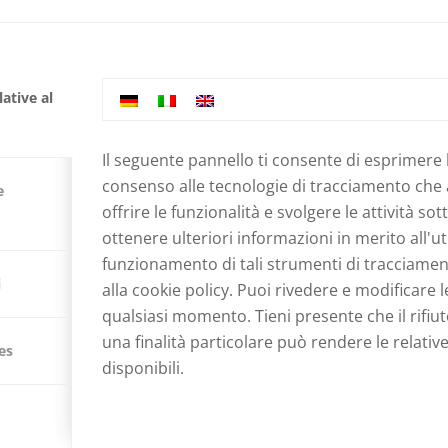
LA VOSTRA SPESA AIUTA!
sa aiuta!
ative al
Il seguente pannello ti consente di esprimere 
ania dello shopping del Black Friday e la rendiamo 
consenso alle tecnologie di tracciamento che
e
offrire le funzionalità e svolgere le attività sot
zione va a ProNepal per sostenere i bambini in condiz
ottenere ulteriori informazioni in merito all'uti
osteniamo per la scuola, il cibo e casa.
funzionamento di tali strumenti di tracciament
i
alla
cookie policy
. Puoi rivedere e modificare l
.it
qualsiasi momento. Tieni presente che il rifiu
lle Corse 71
una finalità particolare può rendere le relativ
es
disponibili.
za Municipio 11
h.it