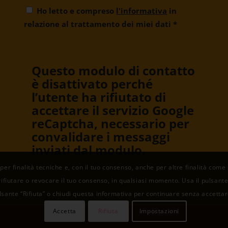
Ho letto e compreso
l'informativa
in
relazione al trattamento dei miei dati
*
Questo modulo di contatto
è disattivato perché
l’utente ha rifiutato di
accettare il servizio Google
reCaptcha, necessario per
convalidare i messaggi
inviati dal modulo.
 per finalità tecniche e, con il tuo consenso, anche per altre finalità come
rifiutare o revocare il tuo consenso, in qualsiasi momento. Usa il pulsante “
lsante “Rifiuta” o chiudi questa informativa per continuare senza accettar
Accetta
Rifiuta
Impostazioni