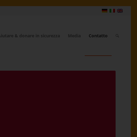
iutare & donare in sicurezza
Media
Contatto