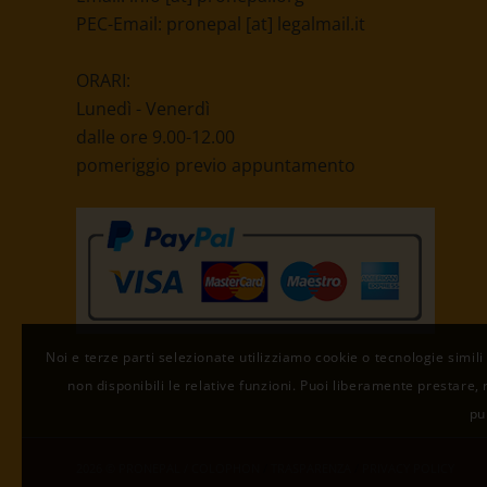
PEC-Email:
pronepal [at] legalmail.it
ORARI:
Lunedì - Venerdì
dalle ore 9.00-12.00
pomeriggio previo appuntamento
Noi e terze parti selezionate utilizziamo cookie o tecnologie simili
non disponibili le relative funzioni. Puoi liberamente prestare, 
pu
2026 © PRONEPAL / COLOPHON
/
TRASPARENZA
/
PRIVACY POLICY