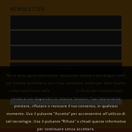
NEWSLETTER
Noi e terze parti selezionate utilizziamo cookie o tecnologie simili
per finalità tecniche e, con il tuo consenso, anche per altre finalità
FACEBOOK
come specificato nella
cookie policy
. Il rifiuto del consenso può
rendere non disponibili le relative funzioni. Puoi liberamente
prestare, rifiutare o revocare il tuo consenso, in qualsiasi
momento. Usa il pulsante “Accetta” per acconsentire all'utilizzo di
tali tecnologie. Usa il pulsante “Rifiuta” o chiudi questa informativa
per continuare senza accettare.