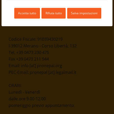
Accetta tutto
Rifiuta tutto
Salva impostazioni
Codice Fiscale: 91039430219
I-39012 Merano - Corso Libertà, 132
Tel. +39 0473 230 475
Fax +39 0473 211 944
Email:
info [at] pronepal.org
PEC-Email:
pronepal [at] legalmail.it
ORARI:
Lunedì - Venerdì
dalle ore 9.00-12.00
pomeriggio previo appuntamento