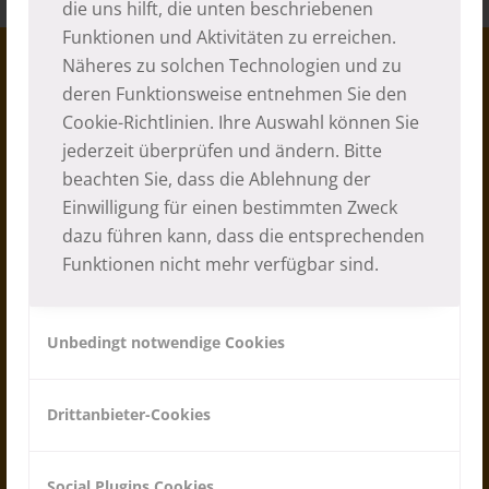
die uns hilft, die unten beschriebenen
Funktionen und Aktivitäten zu erreichen.
Näheres zu solchen Technologien und zu
deren Funktionsweise entnehmen Sie den
Cookie-Richtlinien
. Ihre Auswahl können Sie
jederzeit überprüfen und ändern. Bitte
beachten Sie, dass die Ablehnung der
Einwilligung für einen bestimmten Zweck
dazu führen kann, dass die entsprechenden
Funktionen nicht mehr verfügbar sind.
Steuernummer: 91039430219
I-39012 Meran - Freiheitsstr. 132
Tel. +39 0473 230 475
Unbedingt notwendige Cookies
Fax +39 0473 211 944
Email:
info [at] pronepal.org
Drittanbieter-Cookies
PEC-Email:
pronepal [at] legalmail.it
UHRZEITEN:
Social Plugins Cookies