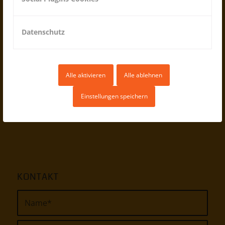
Montag – Freitag
9.00-12.00 Uhr
Datenschutz
nachmittags nach Vereinbarung
Alle aktivieren
Alle ablehnen
Einstellungen speichern
KONTAKT