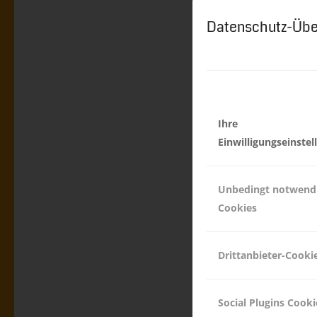
Datenschutz-Übe
PROJEK
Ihre
WIRD D
Einwilligungseinste
BOZEN 
Unbedingt notwend
Cookies
AKTUELLES ÜBER NE
Weiterlesen
Drittanbieter-Cooki
06.08.2018
Social Plugins Cooki