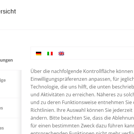
rsicht
T EINES TIEFBRUNNENS I
URCH AUTONOME PROVIN
llungen
Über die nachfolgende Kontrollfläche können 
MITFINANZIERT
Einwilligungspräferenzen anpassen, für jeglic
ige
Technologie, die uns hilft, die unten beschri
PAL
,
PROJEKTE IN NEPAL
und Aktivitäten zu erreichen. Näheres zu sol
und zu deren Funktionsweise entnehmen Sie
es
Richtlinien
. Ihre Auswahl können Sie jederzei
ändern. Bitte beachten Sie, dass die Ablehnun
für einen bestimmten Zweck dazu führen kann
es
entsprechenden Funktionen nicht mehr verfü