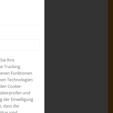
N SANGA
Z
Sie Ihre
he Tracking
ebenen Funktionen
chen Technologien
 den
Cookie-
t überprüfen und
g der Einwilligung
, dass die
gbar sind.