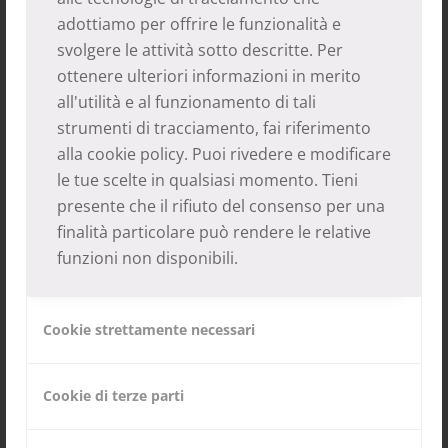
prevista la creazione di un orto per la
adottiamo per offrire le funzionalità e
coltivazione dei fiori e delle spezie usate
svolgere le attività sotto descritte. Per
durante le cerimonie religiose.
ottenere ulteriori informazioni in merito
all'utilità e al funzionamento di tali
L’intero progetto costa ca. 47.500 €, di cui i
strumenti di tracciamento, fai riferimento
monaci e la popolazione hanno già
alla
cookie policy
. Puoi rivedere e modificare
le tue scelte in qualsiasi momento. Tieni
realizzato lavori per ca. 26.400 €. Per finire i
presente che il rifiuto del consenso per una
lavori la comunità ha chiesto a ProNepal un
finalità particolare può rendere le relative
finanziamento. Il direttivo di ProNepal ha
funzioni non disponibili.
deliberato di sostenere il progetto con
15.000 €.
Cookie strettamente necessari
Non appena la prima parte die fondi sará
depositato sul conto bancario
Cookie di terze parti
appositamente creato, si continueranno i
lavori.