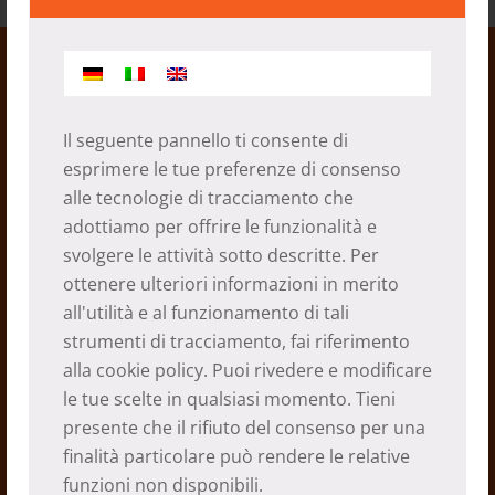
Il seguente pannello ti consente di
esprimere le tue preferenze di consenso
Piccola casa per un’infermiera a
alle tecnologie di tracciamento che
Thamo
adottiamo per offrire le funzionalità e
svolgere le attività sotto descritte. Per
24.05.2023
ottenere ulteriori informazioni in merito
all'utilità e al funzionamento di tali
strumenti di tracciamento, fai riferimento
alla
cookie policy
. Puoi rivedere e modificare
le tue scelte in qualsiasi momento. Tieni
presente che il rifiuto del consenso per una
finalità particolare può rendere le relative
funzioni non disponibili.