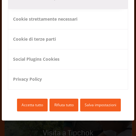
Cookie strettamente necessari
Viaggio di alcuni membri di
ProNEpal autunno 2018
Cookie di terze parti
12.02.2019
Social Plugins Cookies
Privacy Policy
Accetta tutto
Rifiuta tutto
Salva impostazioni
Visita a Tipchok