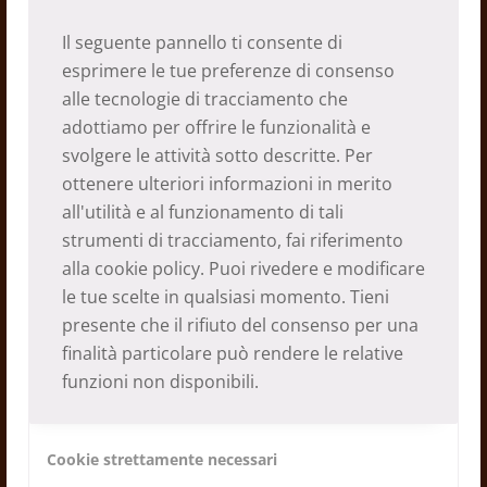
Inondazioni estreme Nepal
Il seguente pannello ti consente di
02.10.2024
esprimere le tue preferenze di consenso
alle tecnologie di tracciamento che
adottiamo per offrire le funzionalità e
svolgere le attività sotto descritte. Per
ottenere ulteriori informazioni in merito
all'utilità e al funzionamento di tali
strumenti di tracciamento, fai riferimento
alla
cookie policy
. Puoi rivedere e modificare
le tue scelte in qualsiasi momento. Tieni
presente che il rifiuto del consenso per una
finalità particolare può rendere le relative
Piccola casa per un’infermiera a
funzioni non disponibili.
Thamo
24.05.2023
Cookie strettamente necessari