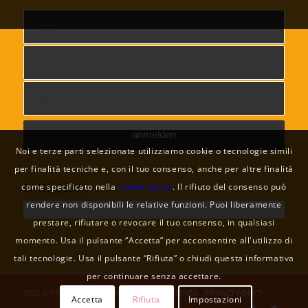
Noi e terze parti selezionate utilizziamo cookie o tecnologie simili
per finalità tecniche e, con il tuo consenso, anche per altre finalità
FACEBOOK
come specificato nella
cookie policy
. Il rifiuto del consenso può
rendere non disponibili le relative funzioni. Puoi liberamente
prestare, rifiutare o revocare il tuo consenso, in qualsiasi
momento. Usa il pulsante “Accetta” per acconsentire all'utilizzo di
tali tecnologie. Usa il pulsante “Rifiuta” o chiudi questa informativa
per continuare senza accettare.
2026 © PRONEPAL / COLOPHON
/
TRASPARENZA
/
PRIVACY POLICY
Accetta
Rifiuta
Impostazioni