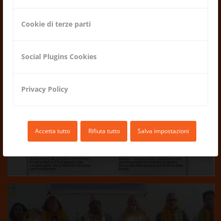
Cookie di terze parti
Social Plugins Cookies
Riconoscimento personalitá
Privacy Policy
giuridica
26.02.2021
Accetta tutto
Rifiuta tutto
Salva impostazioni