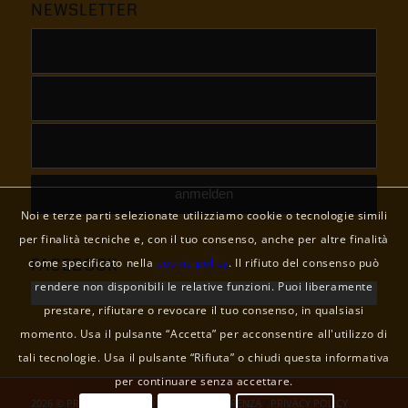
NEWSLETTER
Noi e terze parti selezionate utilizziamo cookie o tecnologie simili
per finalità tecniche e, con il tuo consenso, anche per altre finalità
FACEBOOK
come specificato nella
cookie policy
. Il rifiuto del consenso può
rendere non disponibili le relative funzioni. Puoi liberamente
prestare, rifiutare o revocare il tuo consenso, in qualsiasi
momento. Usa il pulsante “Accetta” per acconsentire all'utilizzo di
tali tecnologie. Usa il pulsante “Rifiuta” o chiudi questa informativa
per continuare senza accettare.
2026 © PRONEPAL / COLOPHON
/
TRASPARENZA
/
PRIVACY POLICY